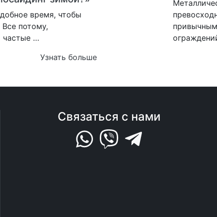
Металличес
удобное время, чтобы
превосходн
 Все потому,
привычным
 частые …
ограждений
Узнать больше
Связаться с нами