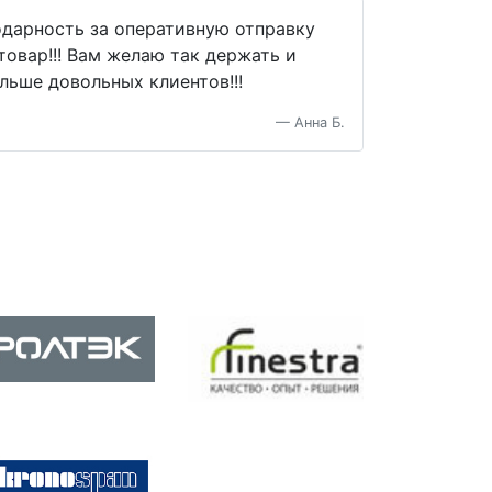
одарность за оперативную отправку
Я очень дов
товар!!! Вам желаю так держать и
этот сайт и 
ольше довольных клиентов!!!
произвели з
советы по у
Анна Б.
оговоренный
Next
Спасибо вам
понимание!