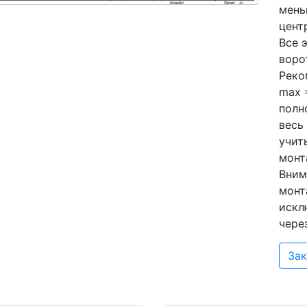
мень
цент
Все 
воро
Реко
max 
полн
весь
учит
монт
Вним
монт
искл
чере
Зак