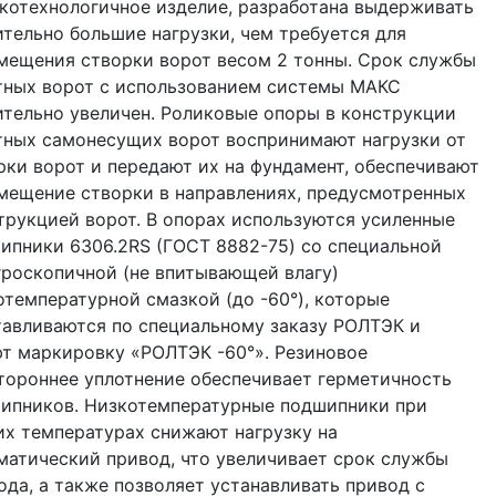
котехнологичное изделие, разработана выдерживать
ительно большие нагрузки, чем требуется для
мещения створки ворот весом 2 тонны. Срок службы
тных ворот с использованием системы МАКС
ительно увеличен. Роликовые опоры в конструкции
тных самонесущих ворот воспринимают нагрузки от
рки ворот и передают их на фундамент, обеспечивают
мещение створки в направлениях, предусмотренных
трукцией ворот. В опорах используются усиленные
ипники 6306.2RS (ГОСТ 8882-75) со специальной
гроскопичной (не впитывающей влагу)
отемпературной смазкой (до -60°), которые
тавливаются по специальному заказу РОЛТЭК и
т маркировку «РОЛТЭК -60°». Резиновое
тороннее уплотнение обеспечивает герметичность
ипников. Низкотемпературные подшипники при
их температурах снижают нагрузку на
матический привод, что увеличивает срок службы
ода, а также позволяет устанавливать привод с