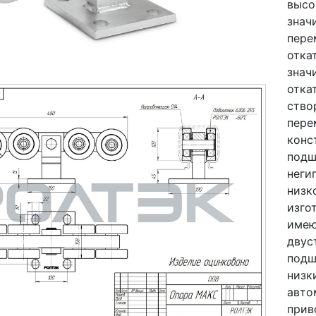
высо
знач
пере
отка
знач
отка
ство
пере
конс
подш
неги
низк
изго
имею
двус
подш
низк
авто
прив