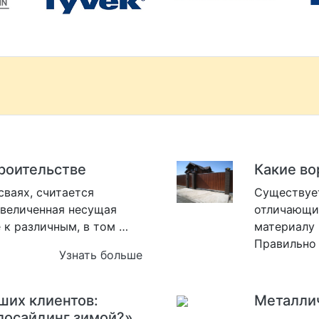
троительстве
Какие во
сваях, считается
Существует
увеличенная несущая
отличающих
 к различным, в том …
материалу 
Правильно
Узнать больше
ших клиентов:
Металлич
лосайдинг зимой?»