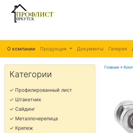
О компании
Продукция
Документы
Галерея
Главная
>
Комп
Категории
✓
Профилированный лист
✓
Штакетник
✓
Сайдинг
✓
Металлочерепица
✓
Крепеж